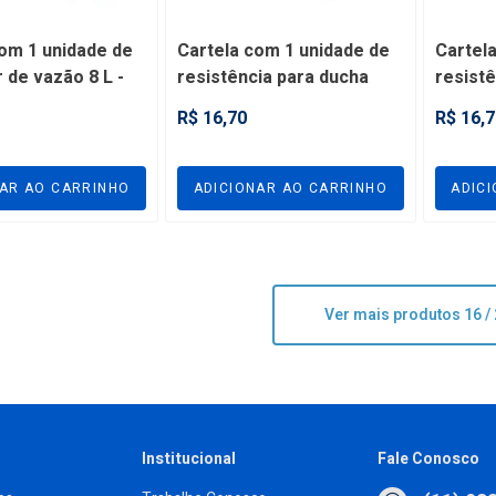
om 1 unidade de
Cartela com 1 unidade de
Cartel
 de vazão 8 L -
resistência para ducha
resistê
Corona 2800W - FRES1
Corona
R$ 16,70
R$ 16,7
NAR AO CARRINHO
ADICIONAR AO CARRINHO
ADIC
Ver mais produtos
16 /
Institucional
Fale Conosco