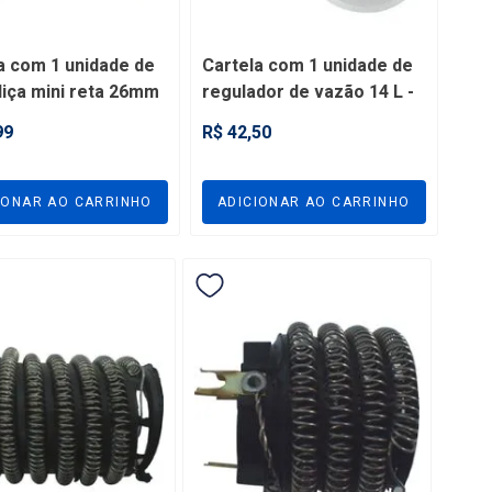
a com 1 unidade de
Cartela com 1 unidade de
iça mini reta 26mm
regulador de vazão 14 L -
6
FRV14
99
R$ 42,50
IONAR AO CARRINHO
ADICIONAR AO CARRINHO