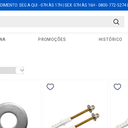
IMENTO: SEG A QUI - 07H ÀS 17H | SEX: 07H ÀS 16H - 0800-772-5274 | 
ANA
PROMOÇÕES
HISTÓRICO
encontrados:
206
EM DESCONTO