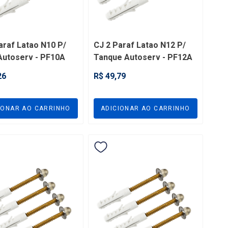
araf Latao N10 P/
CJ 2 Paraf Latao N12 P/
Autoserv - PF10A
Tanque Autoserv - PF12A
26
R$ 49,79
IONAR AO CARRINHO
ADICIONAR AO CARRINHO