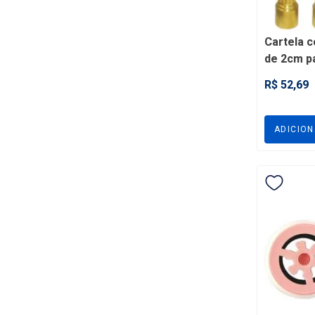
Cartela 
de 2cm pa
FPR2
R$ 52,69
ADICIO