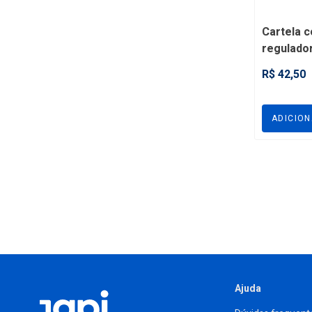
Cartela c
regulador
FRV8
R$ 42,50
ADICIO
Ajuda