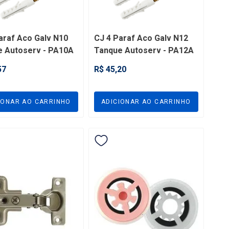
araf Aco Galv N10
CJ 4 Paraf Aco Galv N12
 Autoserv - PA10A
Tanque Autoserv - PA12A
57
R$ 45,20
5
IONAR AO CARRINHO
ADICIONAR AO CARRINHO