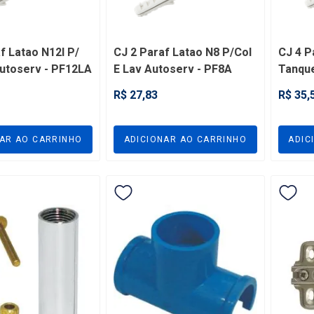
Comprar
f Latao N12l P/
CJ 2 Paraf Latao N8 P/Col
CJ 4 P
Escolha as variações
utoserv - PF12LA
E Lav Autoserv - PF8A
Tanque
R$ 27,83
R$ 35,
1
2
3
4
NAR AO CARRINHO
ADICIONAR AO CARRINHO
ADIC