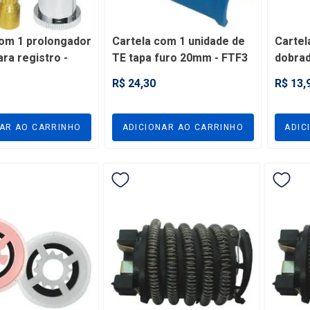
com 1 prolongador
Cartela com 1 unidade de
Cartel
ra registro -
TE tapa furo 20mm - FTF3
dobrad
- FDR2
R$ 24,30
R$ 13,
NAR AO CARRINHO
ADICIONAR AO CARRINHO
ADIC