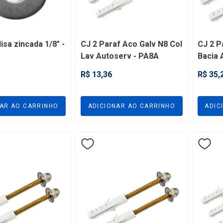
isa zincada 1/8" -
CJ 2 Paraf Aco Galv N8 Col
CJ 2 P
Lav Autoserv - PA8A
Bacia 
R$ 13,36
R$ 35,
NAR AO CARRINHO
ADICIONAR AO CARRINHO
ADIC
Q Em Acm Médio
- NQMP
Q Em Acm Médio
- NQMP
CADASTRE-SE E
APROVEITE ESSA OFERTA
,55