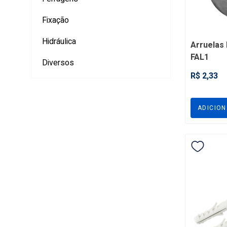
Fixação
Hidráulica
Arruelas l
FAL1
Diversos
R$ 2,33
ADICIO
Letra 
Preto 
Letra 
Preto 
R$ 22