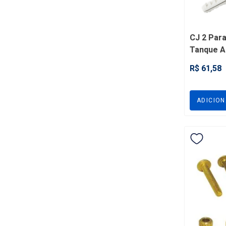
à vista
CJ 2 Para
Tanque A
R$ 61,58
ADICIO