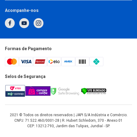
(11) 93377-2692
Acompanhe-nos
Horário de Atendimento
Segunda a Quinta: 7h às 17h
Sexta: 7h às 16h
atendimento@japi.com.br
Formas de Pagamento
Selos de Segurança
2021 © Todos os direitos reservados | JAPI S/A Indústria e Comércio.
CNPJ: 71.522.460/0001-28 | R. Hubert Schledorn, 370 - Anexo 01
CEP: 13212-793, Jardim das Tulipas, Jundiaí - SP.