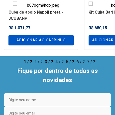
Cuba de apoio Napoli preta -
Kit Cuba Bari
JCUBANP
R$ 1.071,77
R$ 680,15
ADICIONAR AO CARRINHO
ADICIONAR
1 / 2
2 / 2
3 / 2
4 / 2
5 / 2
6 / 2
7 / 2
Fique por dentro de todas as
novidades