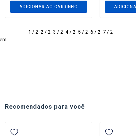
ADICIONAR AO CARRINHO
ADICION
1 / 2
2 / 2
3 / 2
4 / 2
5 / 2
6 / 2
7 / 2
Recomendados para você