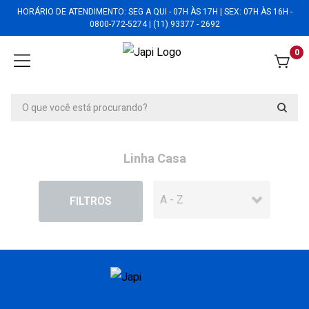
HORÁRIO DE ATENDIMENTO: SEG A QUI - 07H ÀS 17H | SEX: 07H ÀS 16H -
0800-772-5274 | (11) 93377 - 2692
0
Linha Casa
EM DESCONTO
FILTROS
Saboneteira Casa Quadrado cromado -
JSCQC
Saboneteira Casa Quadrado cromado -
JSCQC