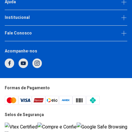
Ajuda
Dúvidas frequentes
Institucional
Política de privacidade
Trabalhe Conosco
Fale Conosco
(11) 93377-2692
Acompanhe-nos
Horário de Atendimento
Segunda a Quinta: 7h às 17h
Sexta: 7h às 16h
atendimento@japi.com.br
Formas de Pagamento
Selos de Segurança