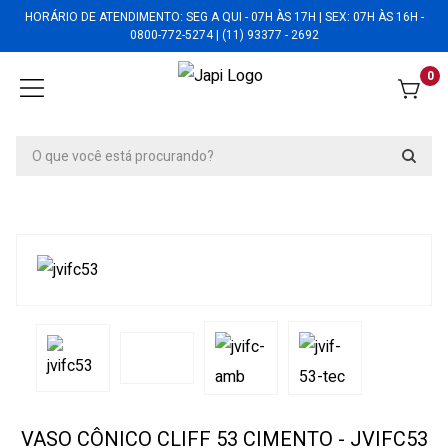
HORÁRIO DE ATENDIMENTO: SEG A QUI - 07H ÀS 17H | SEX: 07H ÀS 16H -
0800-772-5274 | (11) 93377 - 2692
0
VASO CÔNICO CLIFF 53 CIMENTO - JVIFC53