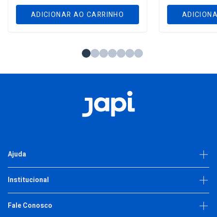
ADICIONAR AO CARRINHO
ADICION
Ajuda
Dúvidas frequentes
Institucional
Política de privacidade
Trabalhe Conosco
Fale Conosco