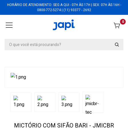
HORÁRIO DE ATENDIMENTO: SEG A QUI - 07H ÀS 17H | SEX: 07H ÀS 16H -
0800-772-5274 | (11) 93377 - 2692
0
MICTÓRIO COM SIFÃO BARI - JMICBR