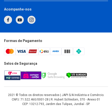
(11) 93377-2692
Acompanhe-nos
Horário de Atendimento
Segunda a Quinta: 7h às 17h
Sexta: 7h às 16h
atendimento@japi.com.br
Formas de Pagamento
Selos de Segurança
2021 © Todos os direitos reservados | JAPI S/A Indústria e Comércio.
CNPJ: 71.522.460/0001-28 | R. Hubert Schledorn, 370 - Anexo 01
CEP: 13212-793, Jardim das Tulipas, Jundiaí - SP.