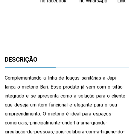
DESCRIÇÃO
Complementando-a-linha-de-louças-sanitárias-a-Japi-
lança-o-mictório-Bari.-Esse-produto-já-vem-com-o-sifão-
integrado-e-se-apresenta-como-a-solução-para-o-cliente-
que-deseja-um-item-funcional-e-elegante-para-o-seu-
empreendimento.-O-mictório-é-ideal-para-espaços-
comerciais,-principalmente-onde-há-uma-grande-
circulação-de-pessoas,-pois-colabora-com-a-higiene-do-