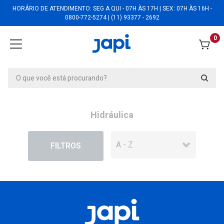
HORÁRIO DE ATENDIMENTO: SEG A QUI - 07H ÀS 17H | SEX: 07H ÀS 16H -
0800-772-5274 | (11) 93377 - 2692
0
Hidráulica
EM DESCONTO
FILTROS
Cartela 2 parafusos inox com bucha nº 10 p/
bacia autosserviço - PI10A
Cartela 2 parafusos inox com bucha nº 10 p/
bacia autosserviço - PI10A