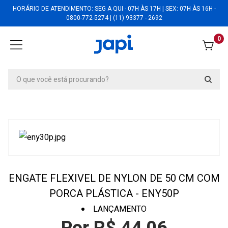
HORÁRIO DE ATENDIMENTO: SEG A QUI - 07H ÀS 17H | SEX: 07H ÀS 16H -
0800-772-5274 | (11) 93377 - 2692
0
ENGATE FLEXIVEL DE NYLON DE 50 CM COM
PORCA PLÁSTICA - ENY50P
LANÇAMENTO