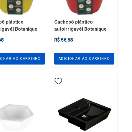
ô plástico
Cachepô plástico
rigavél Botanique
autoirrigavél Botanique
lo compatível com
vermelho compatível com
68
R$ 56,68
º 15 - VPBRY15
pote nº 15 - VPBRR15
5
IONAR AO CARRINHO
ADICIONAR AO CARRINHO