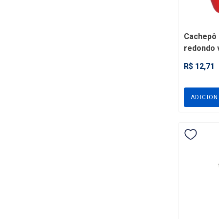
3X
ou
de
Cachepô 
redondo 
compatív
R$ 12,71
- VPMRR
ADICIO