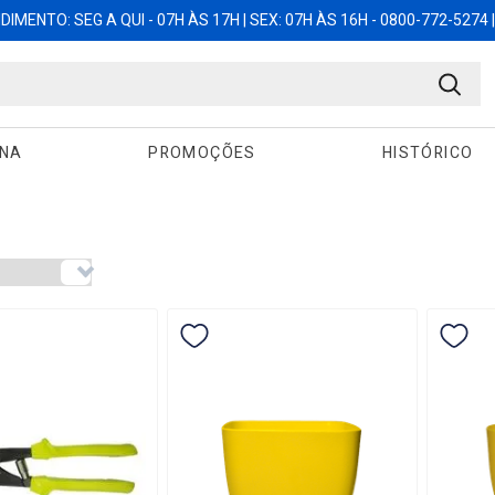
IMENTO: SEG A QUI - 07H ÀS 17H | SEX: 07H ÀS 16H - 0800-772-5274 | 
ANA
PROMOÇÕES
HISTÓRICO
encontrados:
44
EM DESCONTO