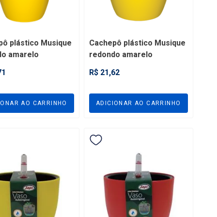
ô plástico Musique
Cachepô plástico Musique
do amarelo
redondo amarelo
ível com pote nº 11
compatível com pote nº 15
71
R$ 21,62
RY11
- VPMRY15
IONAR AO CARRINHO
ADICIONAR AO CARRINHO