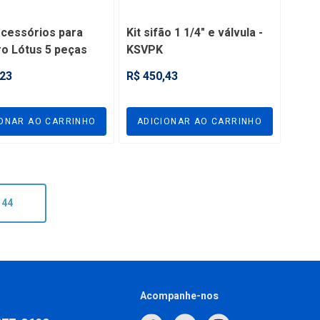
acessórios para
Kit sifão 1 1/4" e válvula -
ro Lótus 5 peças
KSVPK
o cromado - JKLR
,23
R$ 450,43
IONAR AO CARRINHO
ADICIONAR AO CARRINHO
 44
Acompanhe-nos