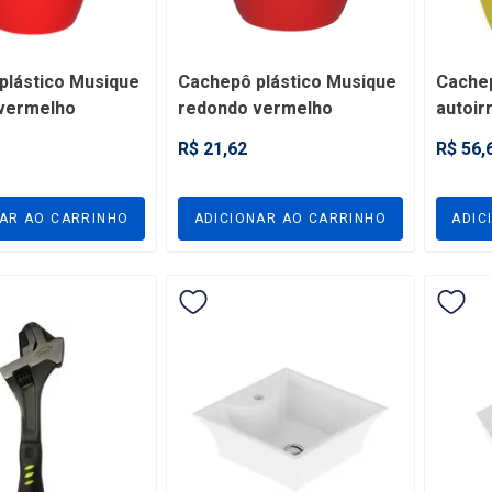
R$ 54,06
Comprar
Escolha as variações
plástico Musique
Cachepô plástico Musique
Cachep
vermelho
redondo vermelho
autoir
el com pote nº 11
compatível com pote nº 15
amare
R$ 21,62
R$ 56,
11
- VPMRR15
pote n
1
2
3
4
NAR AO CARRINHO
ADICIONAR AO CARRINHO
ADIC