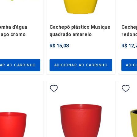
omba d'água
Cachepô plástico Musique
Cachep
l aço cromo
quadrado amarelo
redon
e 10" - ALBA
compatível com pote nº 11
compat
R$ 15,08
R$ 12,
- VPMQY11
- VPM
NAR AO CARRINHO
ADICIONAR AO CARRINHO
ADIC
tte 32 Preto
a - JVLAPA32
tte 32 Preto
a - JVLAPA32
CADASTRE-SE E
APROVEITE ESSA OFERTA
2,20