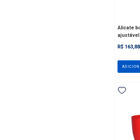
Alicate b
ajustáve
vanádio d
R$ 163,88
ADICIO
Vaso La
Ardósi
Vaso La
Ardósi
R$ 16