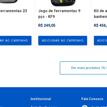
ferramentas 23
Jogo de ferramentas 9
Kit de 
pçs - KF9
banhei
redond
R$ 249,05
R$ 456
NAR AO CARRINHO
ADICIONAR AO CARRINHO
ADIC
Ver mais produtos
16 /
Institucional
Fale Conosco