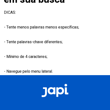
CADASTRE-SE E APROVEITE ESSA OFERTA
DICAS:
R$ 99,18
à vista
- Tente menos palavras menos específicas;
Comprar
- Tente palavras-chave diferentes;
Escolha as variações
- Mínimo de 4 caracteres;
1
2
3
4
5
- Navegue pelo menu lateral.