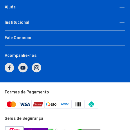
Ajuda
Dúvidas frequentes
Institucional
Política de privacidade
Trabalhe Conosco
Fale Conosco
(11) 93377-2692
Acompanhe-nos
Horário de Atendimento
Segunda a Quinta: 7h às 17h
Sexta: 7h às 16h
atendimento@japi.com.br
Formas de Pagamento
Selos de Segurança