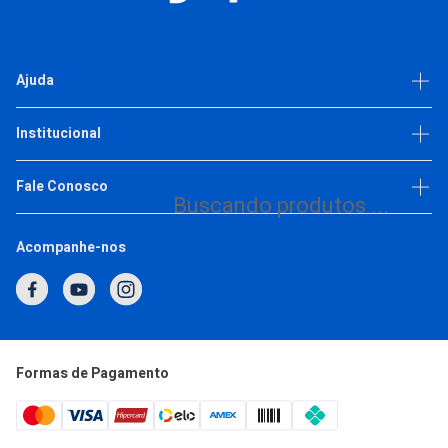
CADASTRE-SE E APROVEITE ESSA OFERTA
R$ 349,50
Ajuda
6X
R$ 58,25
ou
de
Comprar
Dúvidas frequentes
Institucional
Política de privacidade
Escolha as variações
Trabalhe Conosco
Fale Conosco
Buscando produtos ...
(11) 93377-2692
Acompanhe-nos
1
2
3
4
5
Horário de Atendimento
Segunda a Quinta: 7h às 17h
Sexta: 7h às 16h
atendimento@japi.com.br
Formas de Pagamento