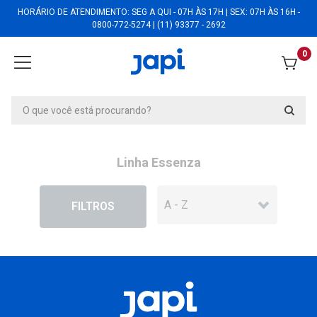
HORÁRIO DE ATENDIMENTO: SEG A QUI - 07H ÀS 17H | SEX: 07H ÀS 16H -
0800-772-5274 | (11) 93377 - 2692
0
Linha Essenza
EM DESCONTO
FILTROS
Vaso Essenza 34 Preto Ardosia -
JVEZPA34
Vaso Essenza 34 Preto Ardosia -
JVEZPA34