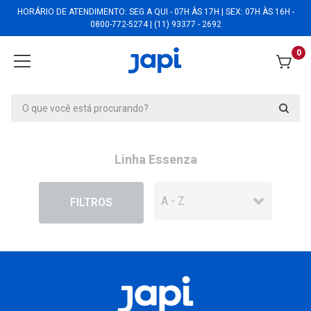
HORÁRIO DE ATENDIMENTO: SEG A QUI - 07H ÀS 17H | SEX: 07H ÀS 16H -
0800-772-5274 | (11) 93377 - 2692
0
Linha Essenza
EM DESCONTO
FILTROS
Vaso Essenza 34 Preto Ardosia -
JVEZPA34
Vaso Essenza 34 Preto Ardosia -
JVEZPA34