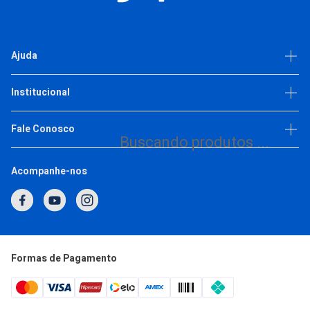
CADASTRE-SE E APROVEITE ESSA OFERTA
R$ 349,50
Ajuda
6X
R$ 58,25
ou
de
Comprar
Dúvidas frequentes
Institucional
Política de privacidade
Escolha as variações
Trabalhe Conosco
Fale Conosco
Buscando produtos ...
(11) 93377-2692
Acompanhe-nos
1
2
3
4
5
Horário de Atendimento
Segunda a Quinta: 7h às 17h
Sexta: 7h às 16h
atendimento@japi.com.br
Formas de Pagamento