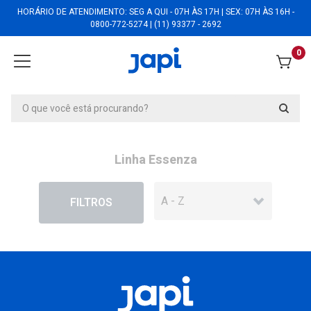
HORÁRIO DE ATENDIMENTO: SEG A QUI - 07H ÀS 17H | SEX: 07H ÀS 16H -
0800-772-5274 | (11) 93377 - 2692
0
Linha Essenza
EM DESCONTO
FILTROS
Vaso Essenza 34 Preto Ardosia -
JVEZPA34
Vaso Essenza 34 Preto Ardosia -
JVEZPA34