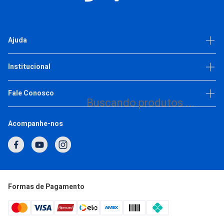
CADASTRE-SE E APROVEITE ESSA OFERTA
R$ 349,50
Ajuda
6X
R$ 58,25
ou
de
Comprar
Dúvidas frequentes
Institucional
Política de privacidade
Escolha as variações
Trabalhe Conosco
Fale Conosco
Buscando produtos ...
(11) 93377-2692
Acompanhe-nos
1
2
3
4
5
Horário de Atendimento
Segunda a Quinta: 7h às 17h
Sexta: 7h às 16h
atendimento@japi.com.br
Formas de Pagamento