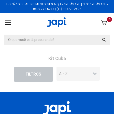
HORÁRIO DE ATENDIMENTO: SEG A QUI - 07H ÀS 17H | SEX: 07H ÀS 16H -
0800-772-5274 | (11) 93377 - 2692
0
Kit Cuba
EM DESCONTO
FILTROS
Kit Cuba Bari Fit- KCUBABRF
Kit Cuba Bari Fit- KCUBABRF