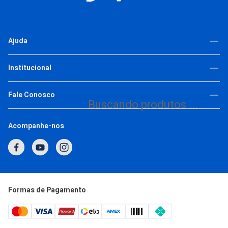
CADASTRE-SE E APROVEITE ESSA OFERTA
R$ 680,15
Ajuda
10X
R$ 68,01
ou
de
Comprar
Dúvidas frequentes
Institucional
Política de privacidade
Escolha as variações
Trabalhe Conosco
Fale Conosco
Buscando produtos ...
(11) 93377-2692
Acompanhe-nos
1
2
3
4
5
Horário de Atendimento
Segunda a Quinta: 7h às 17h
Sexta: 7h às 16h
atendimento@japi.com.br
Formas de Pagamento