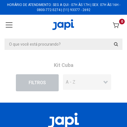
HORÁRIO DE ATENDIMENTO: SEG A QUI - 07H ÀS 17H | SEX: 07H ÀS 16H -
0800-772-5274 | (11) 93377 - 2692
0
Kit Cuba
EM DESCONTO
FILTROS
Kit Cuba Bari Fit- KCUBABRF
Kit Cuba Bari Fit- KCUBABRF