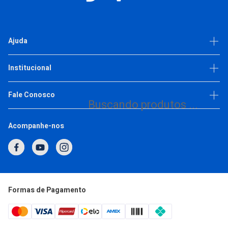
CADASTRE-SE E APROVEITE ESSA OFERTA
R$ 680,15
Ajuda
10X
R$ 68,01
ou
de
Comprar
Dúvidas frequentes
Institucional
Política de privacidade
Escolha as variações
Trabalhe Conosco
Fale Conosco
Buscando produtos ...
(11) 93377-2692
Acompanhe-nos
1
2
3
4
5
Horário de Atendimento
Segunda a Quinta: 7h às 17h
Sexta: 7h às 16h
atendimento@japi.com.br
Formas de Pagamento