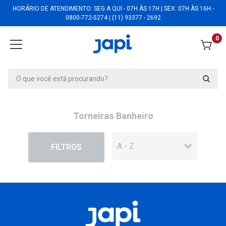
HORÁRIO DE ATENDIMENTO: SEG A QUI - 07H ÀS 17H | SEX: 07H ÀS 16H -
0800-772-5274 | (11) 93377 - 2692
0
Torneiras Banheiro
EM DESCONTO
FILTROS
Torneira Aquila Solo Splendore Cromada -
1196SL
Torneira Aquila Solo Splendore Cromada -
1196SL