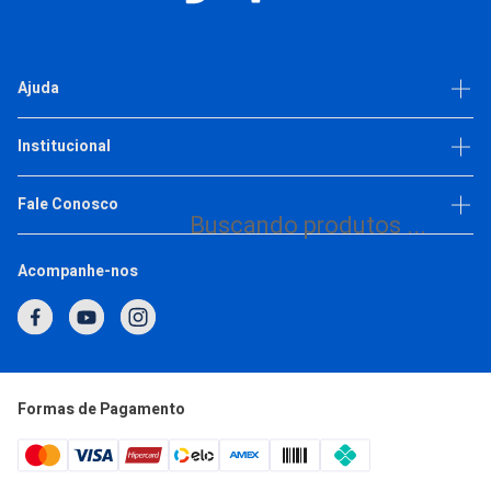
CADASTRE-SE E APROVEITE ESSA OFERTA
R$ 500,49
Ajuda
10X
R$ 50,04
ou
de
Comprar
Dúvidas frequentes
Institucional
Política de privacidade
Escolha as variações
Trabalhe Conosco
Fale Conosco
Buscando produtos ...
(11) 93377-2692
Acompanhe-nos
1
2
3
4
5
Horário de Atendimento
Segunda a Quinta: 7h às 17h
Sexta: 7h às 16h
atendimento@japi.com.br
Formas de Pagamento